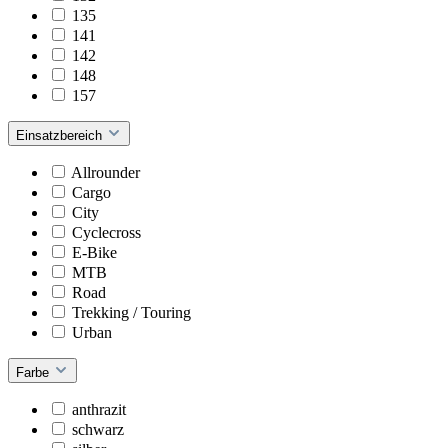
135
141
142
148
157
Einsatzbereich
Allrounder
Cargo
City
Cyclecross
E-Bike
MTB
Road
Trekking / Touring
Urban
Farbe
anthrazit
schwarz