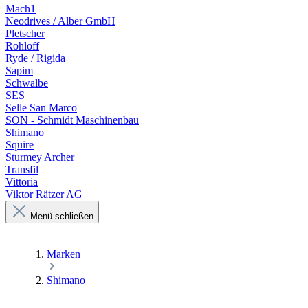
Mach1
Neodrives / Alber GmbH
Pletscher
Rohloff
Ryde / Rigida
Sapim
Schwalbe
SES
Selle San Marco
SON - Schmidt Maschinenbau
Shimano
Squire
Sturmey Archer
Transfil
Vittoria
Viktor Rätzer AG
Menü schließen
Marken
Shimano