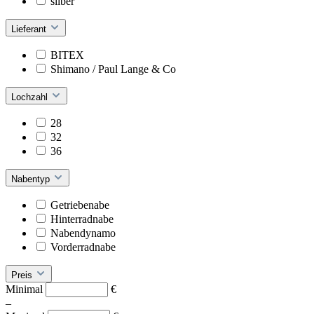
silber
Lieferant
BITEX
Shimano / Paul Lange & Co
Lochzahl
28
32
36
Nabentyp
Getriebenabe
Hinterradnabe
Nabendynamo
Vorderradnabe
Preis
Minimal
€
–