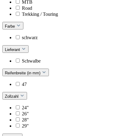
MTB
Road
Trekking / Touring
Farbe
schwarz
Lieferant
Schwalbe
Reifenbreite (in mm)
47
Zollzahl
24"
26"
28"
29"