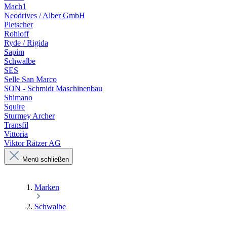
Mach1
Neodrives / Alber GmbH
Pletscher
Rohloff
Ryde / Rigida
Sapim
Schwalbe
SES
Selle San Marco
SON - Schmidt Maschinenbau
Shimano
Squire
Sturmey Archer
Transfil
Vittoria
Viktor Rätzer AG
Menü schließen
Marken
Schwalbe