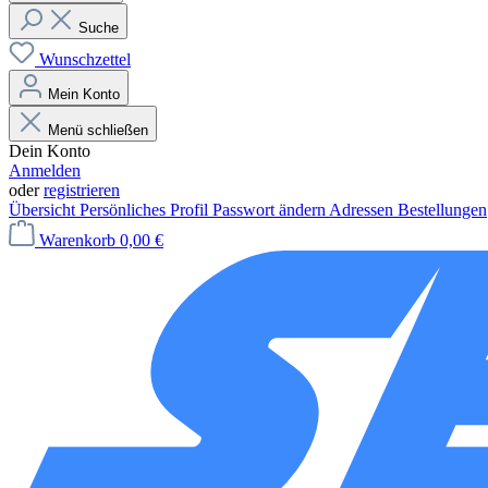
Suche
Wunschzettel
Mein Konto
Menü schließen
Dein Konto
Anmelden
oder
registrieren
Übersicht
Persönliches Profil
Passwort ändern
Adressen
Bestellungen
Warenkorb
0,00 €