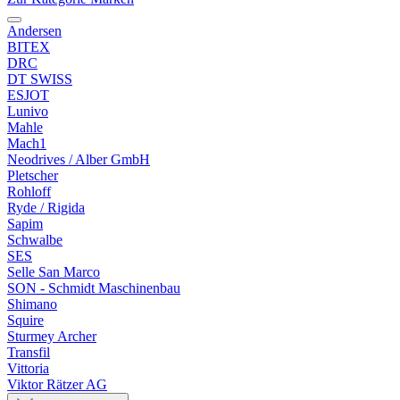
Andersen
BITEX
DRC
DT SWISS
ESJOT
Lunivo
Mahle
Mach1
Neodrives / Alber GmbH
Pletscher
Rohloff
Ryde / Rigida
Sapim
Schwalbe
SES
Selle San Marco
SON - Schmidt Maschinenbau
Shimano
Squire
Sturmey Archer
Transfil
Vittoria
Viktor Rätzer AG