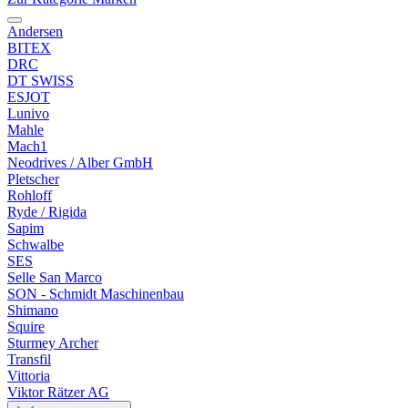
Andersen
BITEX
DRC
DT SWISS
ESJOT
Lunivo
Mahle
Mach1
Neodrives / Alber GmbH
Pletscher
Rohloff
Ryde / Rigida
Sapim
Schwalbe
SES
Selle San Marco
SON - Schmidt Maschinenbau
Shimano
Squire
Sturmey Archer
Transfil
Vittoria
Viktor Rätzer AG