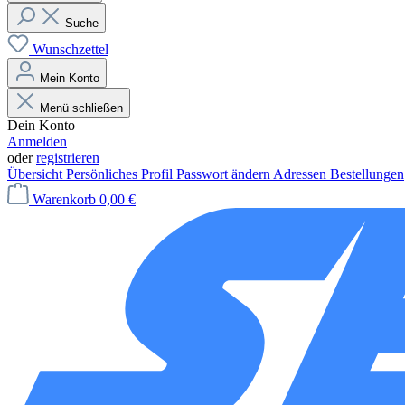
Suche
Wunschzettel
Mein Konto
Menü schließen
Dein Konto
Anmelden
oder
registrieren
Übersicht
Persönliches Profil
Passwort ändern
Adressen
Bestellungen
Warenkorb
0,00 €