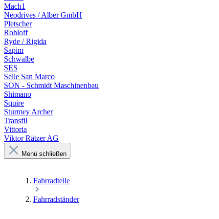
Mach1
Neodrives / Alber GmbH
Pletscher
Rohloff
Ryde / Rigida
Sapim
Schwalbe
SES
Selle San Marco
SON - Schmidt Maschinenbau
Shimano
Squire
Sturmey Archer
Transfil
Vittoria
Viktor Rätzer AG
Menü schließen
Fahrradteile
Fahrradständer