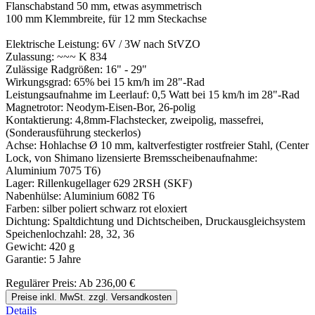
Flanschabstand 50 mm, etwas asymmetrisch
100 mm Klemmbreite, für 12 mm Steckachse
Elektrische Leistung: 6V / 3W nach StVZO
Zulassung: ~~~ K 834
Zulässige Radgrößen: 16" - 29"
Wirkungsgrad: 65% bei 15 km/h im 28"-Rad
Leistungsaufnahme im Leerlauf: 0,5 Watt bei 15 km/h im 28"-Rad
Magnetrotor: Neodym-Eisen-Bor, 26-polig
Kontaktierung: 4,8mm-Flachstecker, zweipolig, massefrei,
(Sonderausführung steckerlos)
Achse: Hohlachse Ø 10 mm, kaltverfestigter rostfreier Stahl, (Center
Lock, von Shimano lizensierte Bremsscheibenaufnahme:
Aluminium 7075 T6)
Lager: Rillenkugellager 629 2RSH (SKF)
Nabenhülse: Aluminium 6082 T6
Farben: silber poliert schwarz rot eloxiert
Dichtung: Spaltdichtung und Dichtscheiben, Druckausgleichsystem
Speichenlochzahl: 28, 32, 36
Gewicht: 420 g
Garantie: 5 Jahre
Regulärer Preis:
Ab
236,00 €
Preise inkl. MwSt. zzgl. Versandkosten
Details