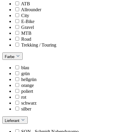
ATB
Allrounder
City
E-Bike
Gravel
MTB
Road
Trekking / Touring
Farbe
blau
grün
hellgrün
orange
poliert
rot
schwarz
silber
Lieferant
SON - Schmidt Nabendynamo