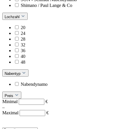
Shimano / Paul Lange & Co
Lochzahl
20
24
28
32
36
40
48
Nabentyp
Nabendynamo
Preis
Minimal
€
–
Maximal
€