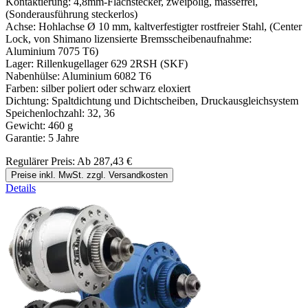
Kontaktierung: 4,8mm-Flachstecker, zweipolig, massefrei,
(Sonderausführung steckerlos)
Achse: Hohlachse Ø 10 mm, kaltverfestigter rostfreier Stahl, (Center
Lock, von Shimano lizensierte Bremsscheibenaufnahme:
Aluminium 7075 T6)
Lager: Rillenkugellager 629 2RSH (SKF)
Nabenhülse: Aluminium 6082 T6
Farben: silber poliert oder schwarz eloxiert
Dichtung: Spaltdichtung und Dichtscheiben, Druckausgleichsystem
Speichenlochzahl: 32, 36
Gewicht: 460 g
Garantie: 5 Jahre
Regulärer Preis:
Ab
287,43 €
Preise inkl. MwSt. zzgl. Versandkosten
Details