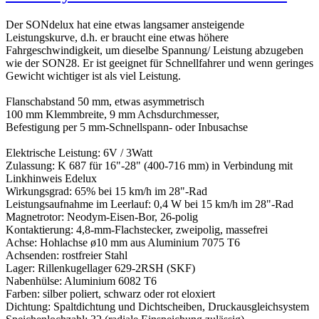
Der SONdelux hat eine etwas langsamer ansteigende
Leistungskurve, d.h. er braucht eine etwas höhere
Fahrgeschwindigkeit, um dieselbe Spannung/ Leistung abzugeben
wie der SON28. Er ist geeignet für Schnellfahrer und wenn geringes
Gewicht wichtiger ist als viel Leistung.
Flanschabstand 50 mm, etwas asymmetrisch
100 mm Klemmbreite, 9 mm Achsdurchmesser,
Befestigung per 5 mm-Schnellspann- oder Inbusachse
Elektrische Leistung: 6V / 3Watt
Zulassung: K 687 für 16"-28" (400-716 mm) in Verbindung mit
Linkhinweis Edelux
Wirkungsgrad: 65% bei 15 km/h im 28"-Rad
Leistungsaufnahme im Leerlauf: 0,4 W bei 15 km/h im 28"-Rad
Magnetrotor: Neodym-Eisen-Bor, 26-polig
Kontaktierung: 4,8-mm-Flachstecker, zweipolig, massefrei
Achse: Hohlachse ø10 mm aus Aluminium 7075 T6
Achsenden: rostfreier Stahl
Lager: Rillenkugellager 629-2RSH (SKF)
Nabenhülse: Aluminium 6082 T6
Farben: silber poliert, schwarz oder rot eloxiert
Dichtung: Spaltdichtung und Dichtscheiben, Druckausgleichsystem