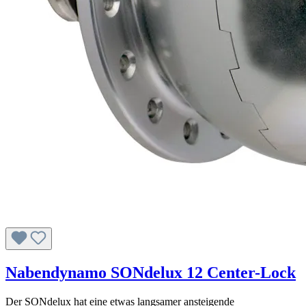
Nabendynamo SONdelux 12 Center-Lock
Der SONdelux hat eine etwas langsamer ansteigende