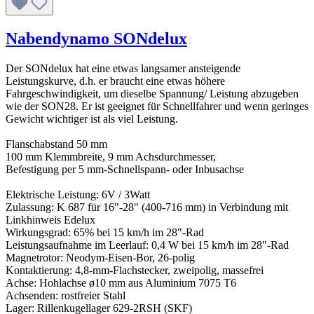
Nabendynamo SONdelux
Der SONdelux hat eine etwas langsamer ansteigende
Leistungskurve, d.h. er braucht eine etwas höhere
Fahrgeschwindigkeit, um dieselbe Spannung/ Leistung abzugeben
wie der SON28. Er ist geeignet für Schnellfahrer und wenn geringes
Gewicht wichtiger ist als viel Leistung.
Flanschabstand 50 mm
100 mm Klemmbreite, 9 mm Achsdurchmesser,
Befestigung per 5 mm-Schnellspann- oder Inbusachse
Elektrische Leistung: 6V / 3Watt
Zulassung: K 687 für 16"-28" (400-716 mm) in Verbindung mit
Linkhinweis Edelux
Wirkungsgrad: 65% bei 15 km/h im 28"-Rad
Leistungsaufnahme im Leerlauf: 0,4 W bei 15 km/h im 28"-Rad
Magnetrotor: Neodym-Eisen-Bor, 26-polig
Kontaktierung: 4,8-mm-Flachstecker, zweipolig, massefrei
Achse: Hohlachse ø10 mm aus Aluminium 7075 T6
Achsenden: rostfreier Stahl
Lager: Rillenkugellager 629-2RSH (SKF)