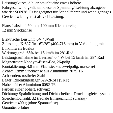
Leistungskurve, d.h. er braucht eine etwas höhere
Fahrgeschwindigkeit, um dieselbe Spannung/ Leistung abzugeben
wie der SON28. Er ist geeignet für Schnellfahrer und wenn geringes
Gewicht wichtiger ist als viel Leistung.
Flanschabstand 50 mm, 100 mm Klemmbreite,
12 mm Steckachse
Elektrische Leistung: 6V / 3Watt
Zulassung: K 687 für 16"-28" (400-716 mm) in Verbindung mit
Linkhinweis Edelux
Wirkungsgrad: 65% bei 15 km/h im 28"-Rad
Leistungsaufnahme im Leerlauf: 0,4 W bei 15 km/h im 28"-Rad
Magnetrotor: Neodym-Eisen-Bor, 26-polig
Kontaktierung: 4,8-mm-Flachstecker, zweipolig, massefrei
Achse: 12mm Steckachse aus Aluminium 7075 T6
Achsenden: rostfreier Stahl
Lager: Rillenkugellager 629-2RSH (SKF)
Nabenhülse: Aluminium 6082 T6
Farben: silber poliert, schwarz
Dichtung: Spaltdichtung und Dichtscheiben, Druckausgleichsystem
Speichenlochzahl: 32 (radiale Einspeichung zulässig)
Gewicht: 400 g (ohne Spannachse)
Garantie: 5 Jahre