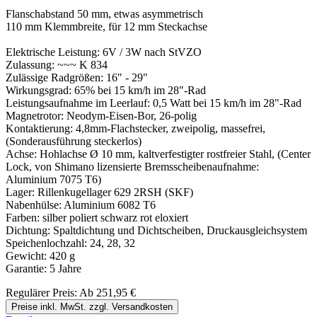
Flanschabstand 50 mm, etwas asymmetrisch
110 mm Klemmbreite, für 12 mm Steckachse
Elektrische Leistung: 6V / 3W nach StVZO
Zulassung: ~~~ K 834
Zulässige Radgrößen: 16" - 29"
Wirkungsgrad: 65% bei 15 km/h im 28"-Rad
Leistungsaufnahme im Leerlauf: 0,5 Watt bei 15 km/h im 28"-Rad
Magnetrotor: Neodym-Eisen-Bor, 26-polig
Kontaktierung: 4,8mm-Flachstecker, zweipolig, massefrei,
(Sonderausführung steckerlos)
Achse: Hohlachse Ø 10 mm, kaltverfestigter rostfreier Stahl, (Center
Lock, von Shimano lizensierte Bremsscheibenaufnahme:
Aluminium 7075 T6)
Lager: Rillenkugellager 629 2RSH (SKF)
Nabenhülse: Aluminium 6082 T6
Farben: silber poliert schwarz rot eloxiert
Dichtung: Spaltdichtung und Dichtscheiben, Druckausgleichsystem
Speichenlochzahl: 24, 28, 32
Gewicht: 420 g
Garantie: 5 Jahre
Regulärer Preis:
Ab
251,95 €
Preise inkl. MwSt. zzgl. Versandkosten