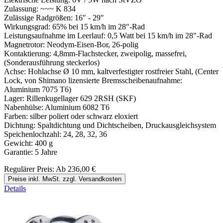
Zulassung: ~~~ K 834
Zulässige Radgrößen: 16" - 29"
Wirkungsgrad: 65% bei 15 km/h im 28"-Rad
Leistungsaufnahme im Leerlauf: 0,5 Watt bei 15 km/h im 28"-Rad
Magnetrotor: Neodym-Eisen-Bor, 26-polig
Kontaktierung: 4,8mm-Flachstecker, zweipolig, massefrei,
(Sonderausführung steckerlos)
Achse: Hohlachse Ø 10 mm, kaltverfestigter rostfreier Stahl, (Center
Lock, von Shimano lizensierte Bremsscheibenaufnahme:
Aluminium 7075 T6)
Lager: Rillenkugellager 629 2RSH (SKF)
Nabenhülse: Aluminium 6082 T6
Farben: silber poliert oder schwarz eloxiert
Dichtung: Spaltdichtung und Dichtscheiben, Druckausgleichsystem
Speichenlochzahl: 24, 28, 32, 36
Gewicht: 400 g
Garantie: 5 Jahre
Regulärer Preis:
Ab
236,00 €
Preise inkl. MwSt. zzgl. Versandkosten
Details