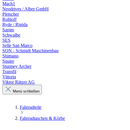
Mach1
Neodrives / Alber GmbH
Pletscher
Rohloff
Ryde / Rigida
Sapim
Schwalbe
SES
Selle San Marco
SON - Schmidt Maschinenbau
Shimano
Squire
Sturmey Archer
Transfil
Vittoria
Viktor Rätzer AG
Menü schließen
Fahrradteile
Fahrradtaschen & Körbe